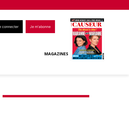
e connecter
Je m'abonne
MAGAZINES