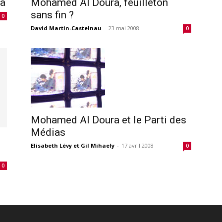
ra
Mohamed Al Doura, feuilleton
sans fin ?
0
David Martin-Castelnau
-
23 mai 2008
0
Mohamed Al Doura et le Parti des
Médias
Elisabeth Lévy et Gil Mihaely
-
17 avril 2008
0
0