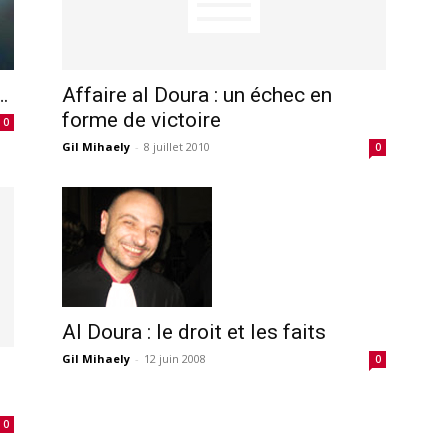
…
Affaire al Doura : un échec en
forme de victoire
0
Gil Mihaely
-
8 juillet 2010
0
Al Doura : le droit et les faits
Gil Mihaely
-
12 juin 2008
0
0