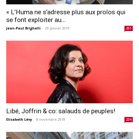
« L’Huma ne s’adresse plus aux prolos qui
se font exploiter au...
Jean-Paul Brighelli
-
29 janvier 2019
251
Libé, Joffrin & co: salauds de peuples!
Elisabeth Lévy
-
8 novembre 2018
234