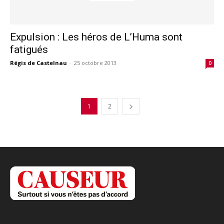
Expulsion : Les héros de L’Huma sont
fatigués
Régis de Castelnau
-
25 octobre 2013
0
1
2