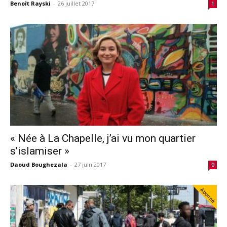
Benoît Rayski
-
26 juillet 2017
1
« Née à La Chapelle, j’ai vu mon quartier
s’islamiser »
Daoud Boughezala
-
27 juin 2017
0
Abonné