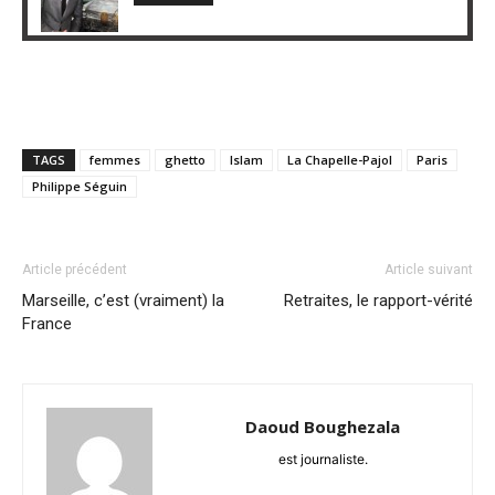
TAGS
femmes
ghetto
Islam
La Chapelle-Pajol
Paris
Philippe Séguin
Article précédent
Article suivant
Marseille, c’est (vraiment) la
Retraites, le rapport-vérité
France
Daoud Boughezala
est journaliste.