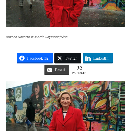
Roxane Decorte © Morris Raymond/Sipa
32
Facebook
Twitter
LinkedIn
32
Email
PARTAGES