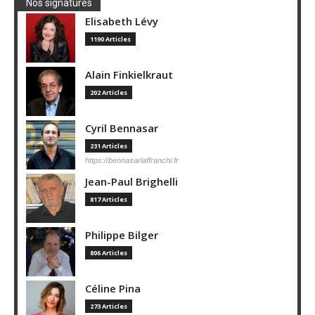
Nos signatures
Elisabeth Lévy
1190 Articles
Alain Finkielkraut
202 Articles
Cyril Bennasar
231 Articles
https://bennasarlaffranchi.fr
Jean-Paul Brighelli
817 Articles
Philippe Bilger
806 Articles
Céline Pina
273 Articles