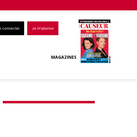
e connecter
Je m'abonne
MAGAZINES