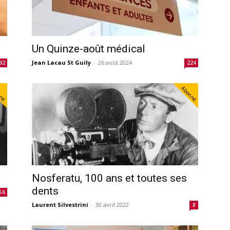
Un Quinze-août médical
Jean Lacau St Guily
-
26 août 2024
92
224
nné
Abonné
Nosferatu, 100 ans et toutes ses
dents
56
Laurent Silvestrini
-
30 avril 2022
8