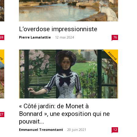
L’overdose impressionniste
Pierre Lamalattie
-
12 mai 2024
69
76
nné
Abonné
« Côté jardin: de Monet à
Bonnard », une exposition qui ne
27
pouvait...
Emmanuel Tresmontant
-
20 juin 2021
12