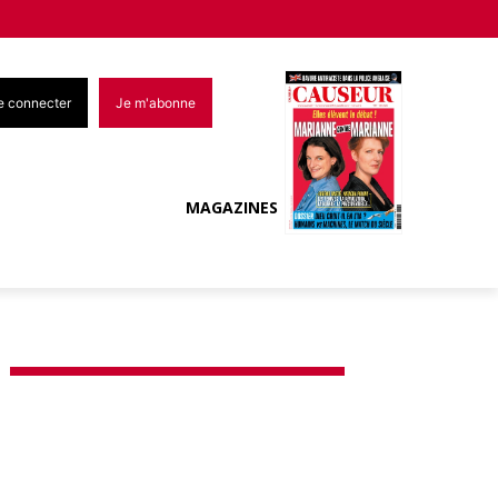
e connecter
Je m'abonne
MAGAZINES