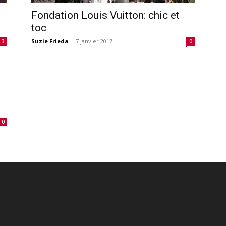
Fondation Louis Vuitton: chic et
toc
Suzie Frieda
-
7 janvier 2017
3
0
0