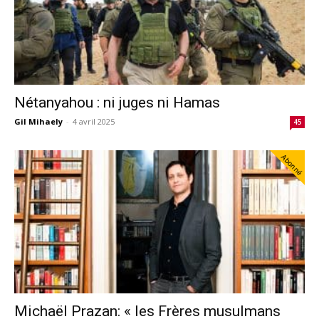
Nétanyahou : ni juges ni Hamas
Gil Mihaely
-
4 avril 2025
45
Abonné
Michaël Prazan: « les Frères musulmans