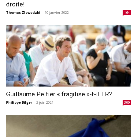
droite!
Thomas Zlowodzki
-
10 janvier 2022
164
Guillaume Peltier « fragilise »-t-il LR?
Philippe Bilger
-
3 juin 2021
300