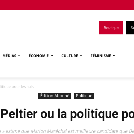
Boutique
S
MÉDIAS
ÉCONOMIE
CULTURE
FÉMINISME
litique pour les nuls
Édition Abonné
Politique
Peltier ou la politique po
 » estime que Marion Maréchal est meilleure candidate que Bel