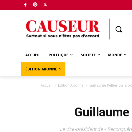
Boutique
ACCUEIL
POLITIQUE
SOCIÉTÉ
MONDE
ÉDITION ABONNÉ
Accueil
Édition Abonné
Guillaume Peltier ou la po
Guillaume 
Le vice-président de « Reconquête