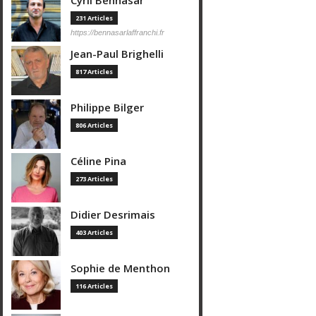
Cyril Bennasar
231 Articles
https://bennasarlaffranchi.fr
Jean-Paul Brighelli
817 Articles
Philippe Bilger
806 Articles
Céline Pina
273 Articles
Didier Desrimais
403 Articles
Sophie de Menthon
116 Articles