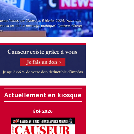
aume Peltier, sur CNews, le 5 février 2024. "Avoir des
ts est en soit un message politique". Capture d'écran
s.
Actuellement en kiosque
Été 2026