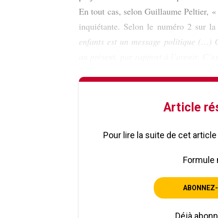
En tout cas, selon Guillaume Peltier, 
inquiétante. Selon le numéro 2 sur l
enfants est un message politique (…) C
au présent, par rapport à l’avenir. C’es
Article r
Pour lire la suite de cet artic
Formule 
ABONNEZ-
Déjà abon