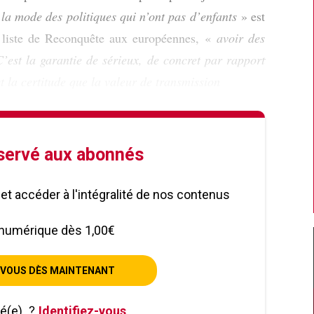
«
la mode des politiques qui n’ont pas d’enfants
» est
a liste de Reconquête aux européennes, «
avoir des
’est la garantie de sérieux, de concret par rapport
t la certitude que la valeur de transmission
éservé aux abonnés
le et accéder à l'intégralité de nos contenus
numérique dès 1,00€
VOUS DÈS MAINTENANT
né(e)
?
Identifiez-vous