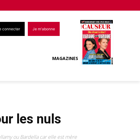
e connecter
Je m'abonne
MAGAZINES
ur les nuls
lamy ou Bardella car elle est mère