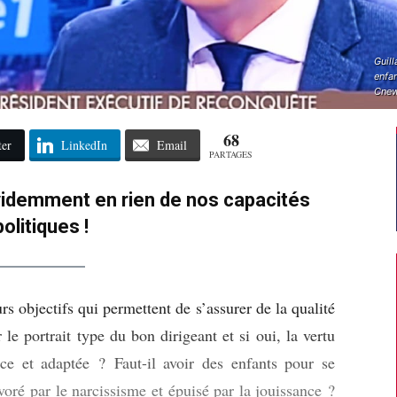
Guill
enfan
Cnew
68
ter
LinkedIn
Email
PARTAGES
videmment en rien de nos capacités
politiques !
rs objectifs qui permettent de s’assurer de la qualité
e portrait type du bon dirigeant et si oui, la vertu
cace et adaptée ? Faut-il avoir des enfants pour se
évoré par le narcissisme et épuisé par la jouissance ?