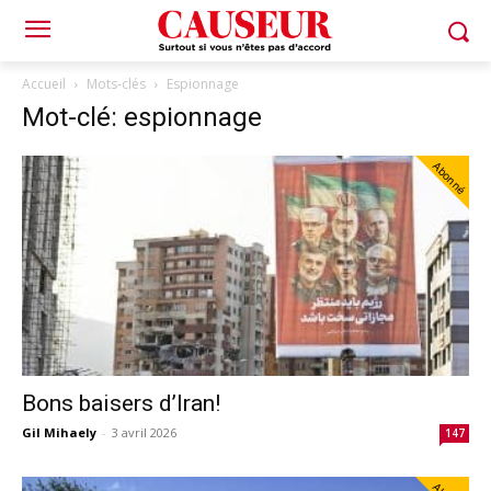
Accueil
Mots-clés
Espionnage
Mot-clé: espionnage
Abonné
Bons baisers d’Iran!
Gil Mihaely
-
3 avril 2026
147