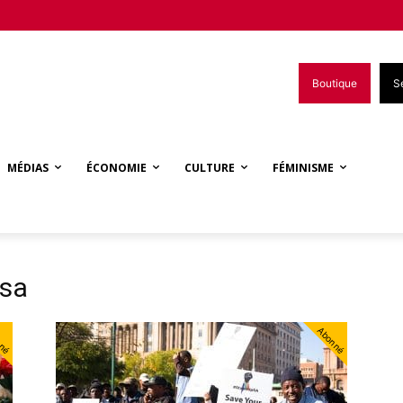
Boutique
S
MÉDIAS
ÉCONOMIE
CULTURE
FÉMINISME
osa
nné
Abonné