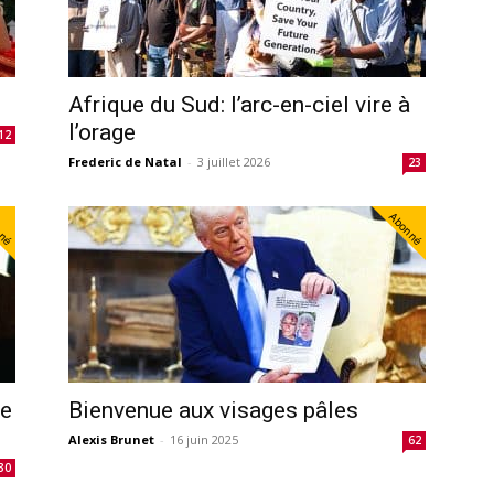
Afrique du Sud: l’arc-en-ciel vire à
l’orage
12
Frederic de Natal
-
3 juillet 2026
23
nné
Abonné
ne
Bienvenue aux visages pâles
Alexis Brunet
-
16 juin 2025
62
30