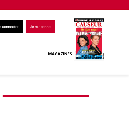
e connecter
Je m'abonne
MAGAZINES