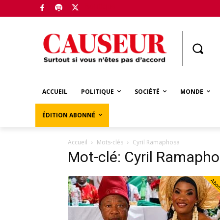
Boutique
ACCUEIL
POLITIQUE
SOCIÉTÉ
MONDE
ÉDITION ABONNÉ
Accueil
Mots-clés
Cyril Ramaphosa
Mot-clé: Cyril Ramaph
Abo