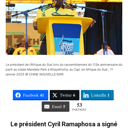
Le président de l'Afrique du Sud lors du rassemblement du 113e anniversaire du
parti au stade Mandela Park à Khayelitsha, au Cap, en Afrique du Sud , 11
janvier 2025 © CHINE NOUVELLE/SIPA
41
6
1
Facebook
Twitter
LinkedIn
53
5
Email
PARTAGES
Le président Cyril Ramaphosa a signé