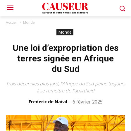
Accueil
Monde
Monde
Une loi d’expropriation des
terres signée en Afrique
du Sud
Trois décennies plus tard, l'Afrique du Sud peine toujours
à se remettre de l'apartheid
Frederic de Natal
-
6 février 2025