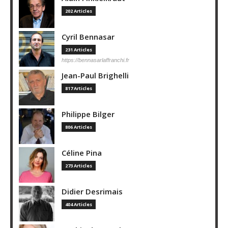
202 Articles
Cyril Bennasar
231 Articles
https://bennasarlaffranchi.fr
Jean-Paul Brighelli
817 Articles
Philippe Bilger
806 Articles
Céline Pina
273 Articles
Didier Desrimais
404 Articles