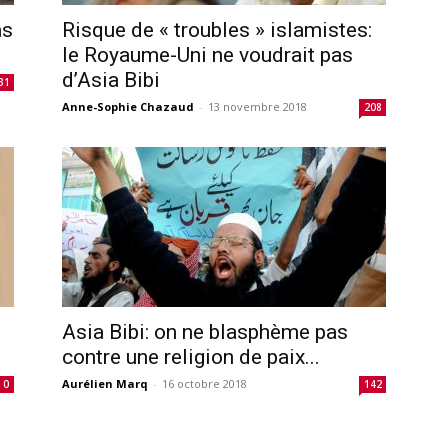
as
Risque de « troubles » islamistes:
le Royaume-Uni ne voudrait pas
d’Asia Bibi
31
Anne-Sophie Chazaud
-
13 novembre 2018
208
Asia Bibi: on ne blasphème pas
contre une religion de paix...
Aurélien Marq
-
16 octobre 2018
0
142