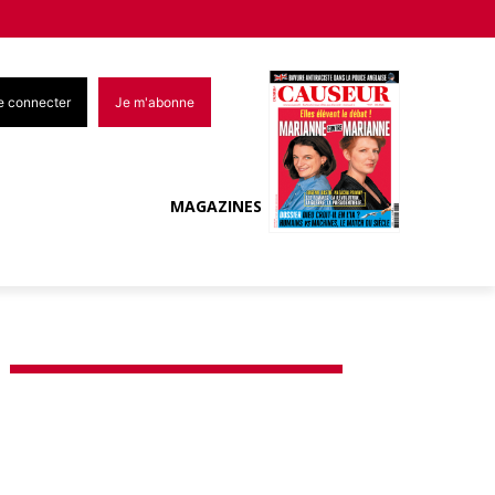
e connecter
Je m'abonne
MAGAZINES