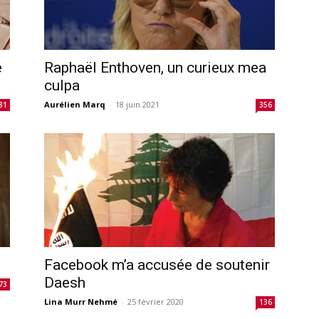
e
Raphaël Enthoven, un curieux mea
culpa
Aurélien Marq
-
18 juin 2021
31
356
Facebook m’a accusée de soutenir
Daesh
73
Lina Murr Nehmé
-
25 février 2020
136