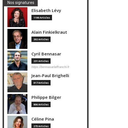
Nos signatures
Elisabeth Lévy
1190 Articles
Alain Finkielkraut
202 Articles
Cyril Bennasar
231 Articles
https://bennasarlaffranchi.fr
Jean-Paul Brighelli
817 Articles
Philippe Bilger
806 Articles
Céline Pina
273 Articles