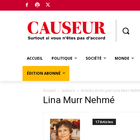
Boutique
ACCUEIL
POLITIQUE
SOCIÉTÉ
MONDE
ÉDITION ABONNÉ
Accueil
auteurs
Articles écrits par Lina Murr Neh
Lina Murr Nehmé
17 Articles