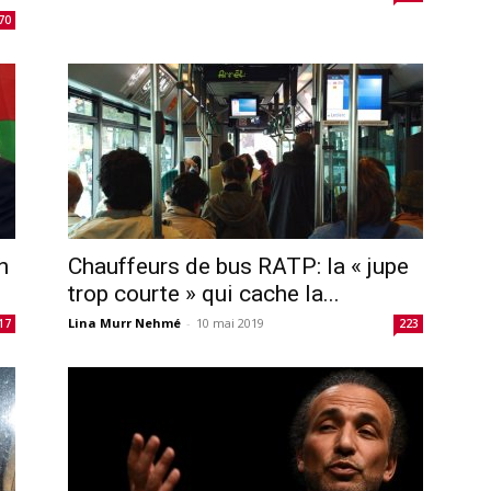
70
n
Chauffeurs de bus RATP: la « jupe
trop courte » qui cache la...
Lina Murr Nehmé
-
10 mai 2019
17
223