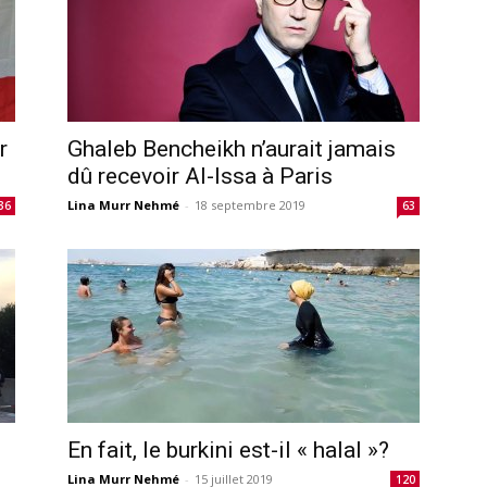
r
Ghaleb Bencheikh n’aurait jamais
dû recevoir Al-Issa à Paris
Lina Murr Nehmé
-
18 septembre 2019
36
63
En fait, le burkini est-il « halal »?
Lina Murr Nehmé
-
15 juillet 2019
120