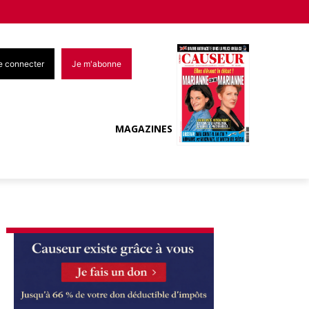
e connecter
Je m'abonne
MAGAZINES