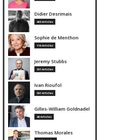
Didier Desrimais
403 Articles
Sophie de Menthon
116 Articles
Jeremy Stubbs
351 Articles
Ivan Rioufol
301 Articles
Gilles-William Goldnadel
40 Articles
Thomas Morales