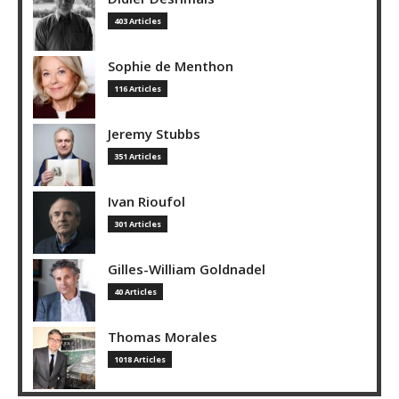
403 Articles
Sophie de Menthon
116 Articles
Jeremy Stubbs
351 Articles
Ivan Rioufol
301 Articles
Gilles-William Goldnadel
40 Articles
Thomas Morales
1018 Articles