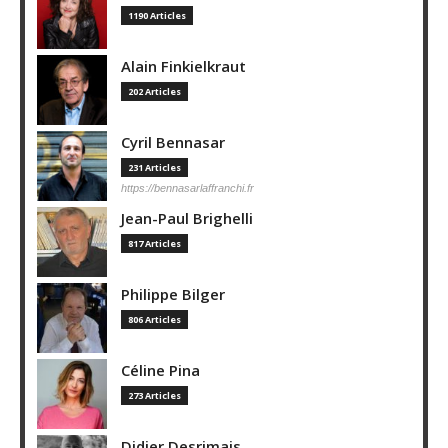
1190 Articles
Alain Finkielkraut
202 Articles
Cyril Bennasar
231 Articles
https://bennasarlaffranchi.fr
Jean-Paul Brighelli
817 Articles
Philippe Bilger
806 Articles
Céline Pina
273 Articles
Didier Desrimais