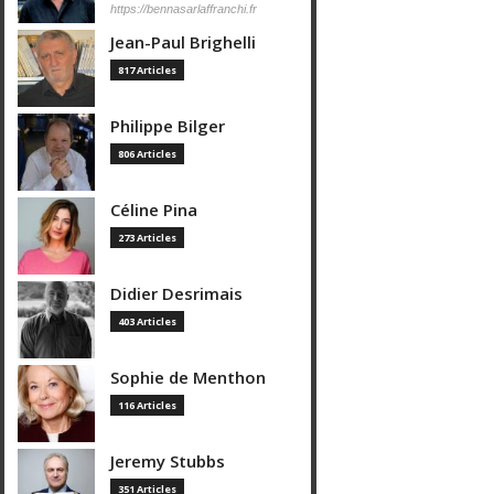
https://bennasarlaffranchi.fr
Jean-Paul Brighelli
817 Articles
Philippe Bilger
806 Articles
Céline Pina
273 Articles
Didier Desrimais
403 Articles
Sophie de Menthon
116 Articles
Jeremy Stubbs
351 Articles