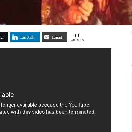
11
ter
LinkedIn
Email
PARTAGES