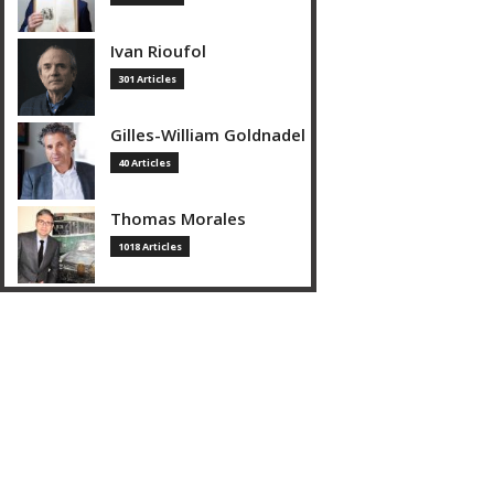
Ivan Rioufol
301 Articles
Gilles-William Goldnadel
40 Articles
Thomas Morales
1018 Articles