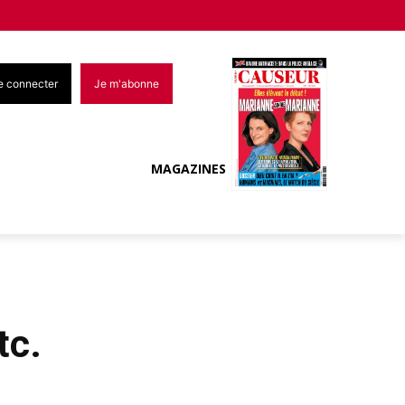
e connecter
Je m'abonne
MAGAZINES
tc.