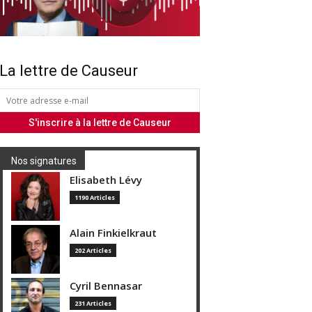
La lettre de Causeur
Nos signatures
Elisabeth Lévy
1190 Articles
Alain Finkielkraut
202 Articles
Cyril Bennasar
231 Articles