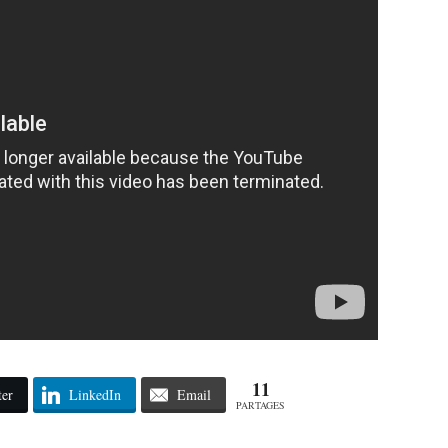
11
ter
LinkedIn
Email
PARTAGES