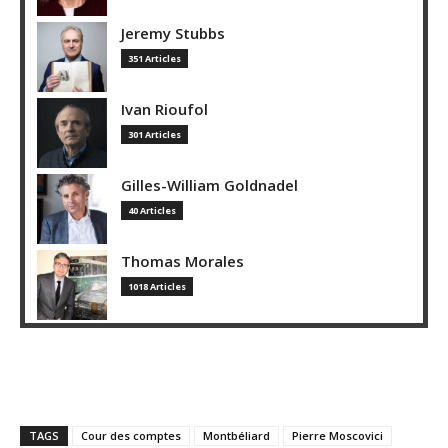
Jeremy Stubbs
351 Articles
Ivan Rioufol
301 Articles
Gilles-William Goldnadel
40 Articles
Thomas Morales
1018 Articles
TAGS
Cour des comptes
Montbéliard
Pierre Moscovici