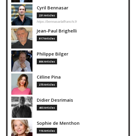
Cyril Bennasar
231 Articles
https://bennasarlaffranchi.fr
Jean-Paul Brighelli
817 Articles
Philippe Bilger
806 Articles
Céline Pina
273 Articles
Didier Desrimais
403 Articles
Sophie de Menthon
116 Articles