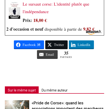
Le sursaut corse: L'identité plutôt que
l'indépendance
Prix:
18,00 €
2 d'occasion et neuf
9,82 €
disponible à partir de
35
Facebook
Twitter
LinkedIn
35
Email
PARTAGES
Sur le même sujet
Du même auteur
«Pride de Corse»: quand les
associations importent des marcheurs