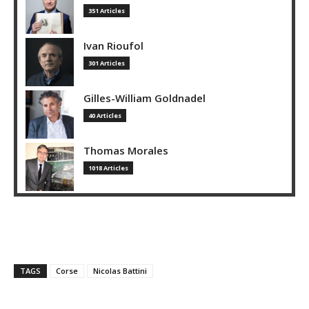
351 Articles
Ivan Rioufol
301 Articles
Gilles-William Goldnadel
40 Articles
Thomas Morales
1018 Articles
TAGS
Corse
Nicolas Battini