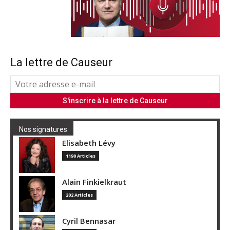
La lettre de Causeur
Nos signatures
Elisabeth Lévy
1190 Articles
Alain Finkielkraut
202 Articles
Cyril Bennasar