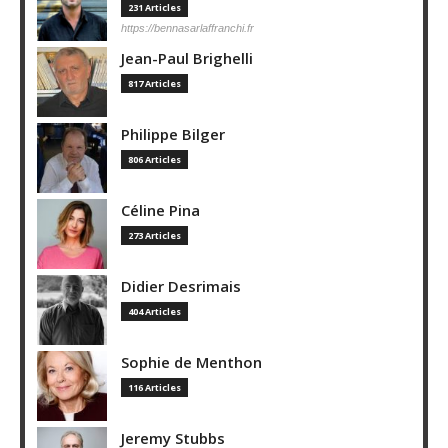
231 Articles
https://bennasarlaffranchi.fr
Jean-Paul Brighelli
817 Articles
Philippe Bilger
806 Articles
Céline Pina
273 Articles
Didier Desrimais
404 Articles
Sophie de Menthon
116 Articles
Jeremy Stubbs