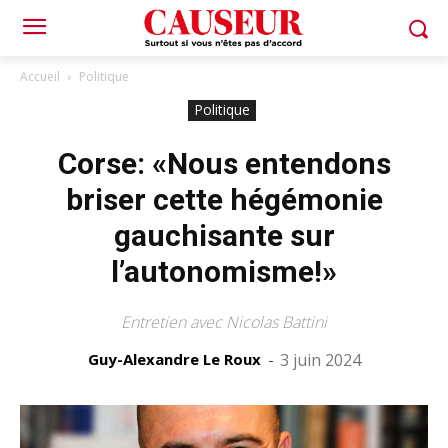
Accueil
Politique
Politique
Corse: «Nous entendons
briser cette hégémonie
gauchisante sur
l’autonomisme!»
Entretien avec Nicolas Battini
Guy-Alexandre Le Roux
-
3 juin 2024