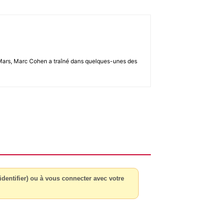
u 2-Mars, Marc Cohen a traîné dans quelques-unes des
dentifier) ou à vous connecter avec votre