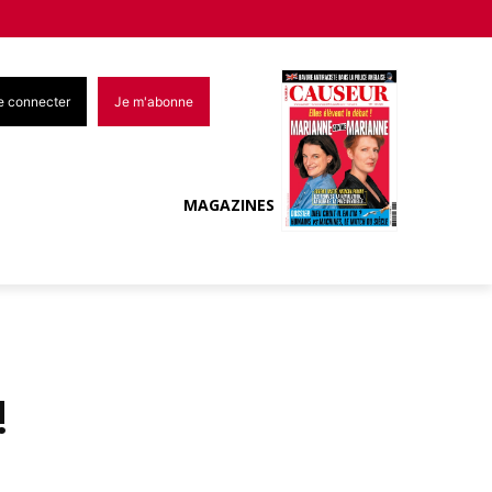
e connecter
Je m'abonne
MAGAZINES
!