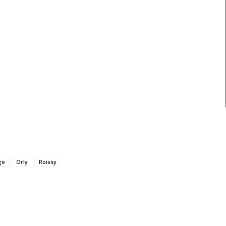
ge
Orly
Roissy