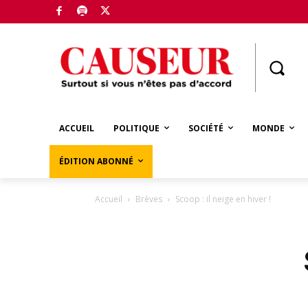
Boutique
ACCUEIL
POLITIQUE
SOCIÉTÉ
MONDE
ÉDITION ABONNÉ
Accueil
Brèves
Scoop : il neige en hiver !