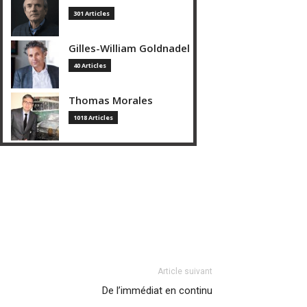
301 Articles
Gilles-William Goldnadel
40 Articles
Thomas Morales
1018 Articles
Article suivant
De l’immédiat en continu