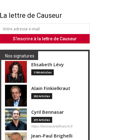
La lettre de Causeur
Nos signatures
Elisabeth Lévy
1190 Articles
Alain Finkielkraut
202 Articles
Cyril Bennasar
231 Articles
https://bennasarlaffranchi.fr
Jean-Paul Brighelli