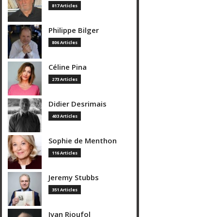
817 Articles
Philippe Bilger
806 Articles
Céline Pina
273 Articles
Didier Desrimais
403 Articles
Sophie de Menthon
116 Articles
Jeremy Stubbs
351 Articles
Ivan Rioufol