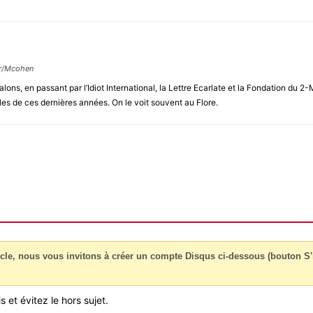
ur/Mcohen
alons, en passant par l’Idiot International, la Lettre Ecarlate et la Fondation d
les de ces dernières années. On le voit souvent au Flore.
cle, nous vous invitons à créer un compte Disqus ci-dessous (bouton S'i
 et évitez le hors sujet.