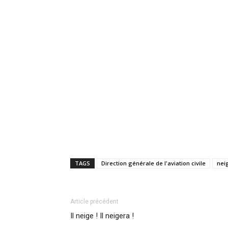
TAGS
Direction générale de l'aviation civile
nei
Article précédent
Il neige ! Il neigera !