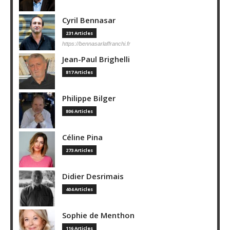
Cyril Bennasar
231 Articles
https://bennasarlaffranchi.fr
Jean-Paul Brighelli
817 Articles
Philippe Bilger
806 Articles
Céline Pina
273 Articles
Didier Desrimais
404 Articles
Sophie de Menthon
116 Articles