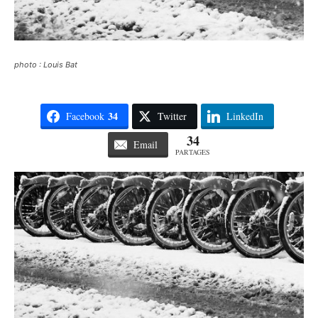
photo : Louis Bat
34
Facebook
Twitter
LinkedIn
34
Email
PARTAGES