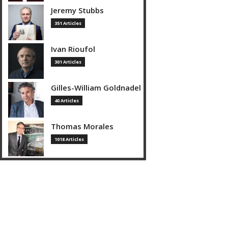
Jeremy Stubbs
351 Articles
Ivan Rioufol
301 Articles
Gilles-William Goldnadel
40 Articles
Thomas Morales
1018 Articles