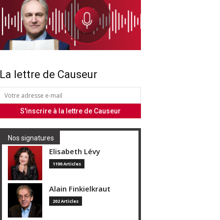
La lettre de Causeur
Nos signatures
Elisabeth Lévy
1190 Articles
Alain Finkielkraut
202 Articles