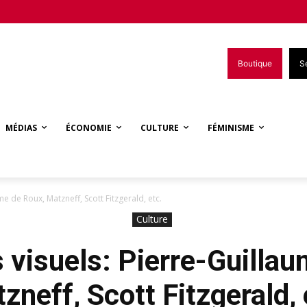
Boutique
S
MÉDIAS
ÉCONOMIE
CULTURE
FÉMINISME
me de Roux, Matzneff, Scott Fitzgerald, etc.
Culture
 visuels: Pierre-Guillau
zneff, Scott Fitzgerald, 