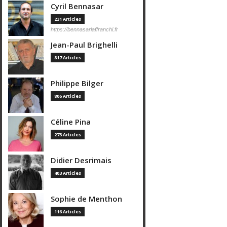
Cyril Bennasar
231 Articles
https://bennasarlaffranchi.fr
Jean-Paul Brighelli
817 Articles
Philippe Bilger
806 Articles
Céline Pina
273 Articles
Didier Desrimais
403 Articles
Sophie de Menthon
116 Articles