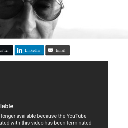
witter
LinkedIn
Email