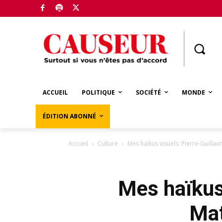
Boutique
ACCUEIL
POLITIQUE
SOCIÉTÉ
MONDE
ÉDITION ABONNÉ
Accueil
Culture
Mes haïkus visuels: Pierre-Guillau
Mes haïkus
Mat