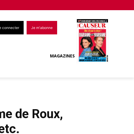
e connecter
Je m'abonne
MAGAZINES
me de Roux,
etc.