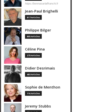
https://bennasarlaffranchi.fr
Jean-Paul Brighelli
817 Articles
Philippe Bilger
805 Articles
Céline Pina
273 Articles
Didier Desrimais
403 Articles
Sophie de Menthon
116 Articles
Jeremy Stubbs