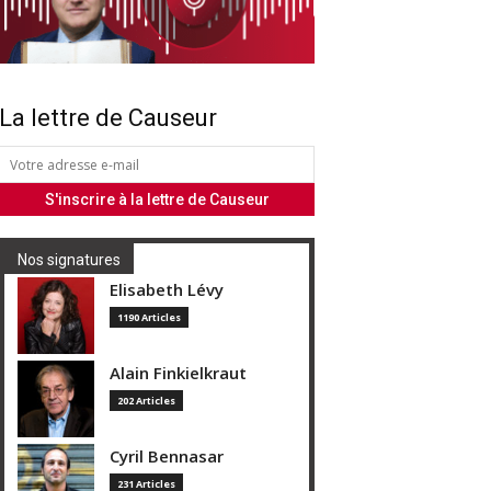
La lettre de Causeur
Nos signatures
Elisabeth Lévy
1190 Articles
Alain Finkielkraut
202 Articles
Cyril Bennasar
231 Articles