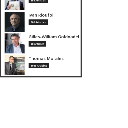
351 Articles
Ivan Rioufol
300 Articles
Gilles-William Goldnadel
40 Articles
Thomas Morales
1018 Articles