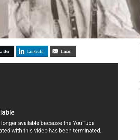
witter
LinkedIn
Email