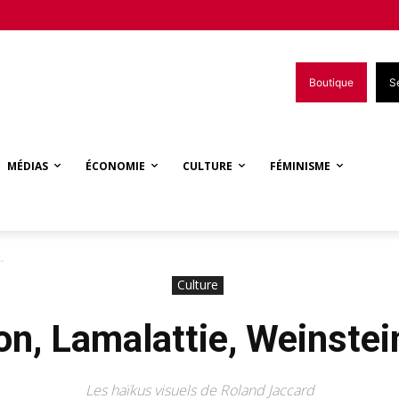
Boutique
S
MÉDIAS
ÉCONOMIE
CULTURE
FÉMINISME
.
Culture
n, Lamalattie, Weinstein
Les haïkus visuels de Roland Jaccard