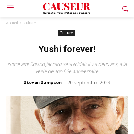
Accueil
Culture
Culture
Yushi forever!
Notre ami Roland Jaccard se suicidait il y a deux ans, à la
veille de son 80e anniversaire
Steven Sampson
-
20 septembre 2023