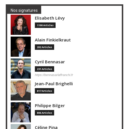
Nos signatures
Elisabeth Lévy
1190 Articles
Alain Finkielkraut
202 Articles
Cyril Bennasar
231 Articles
https://bennasarlaffranchi.fr
Jean-Paul Brighelli
817 Articles
Philippe Bilger
806 Articles
Céline Pina