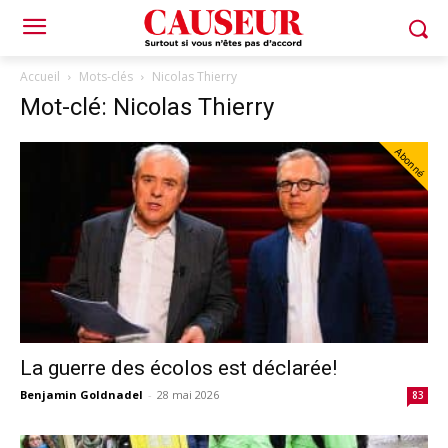
Accueil
Mots-clés
Nicolas Thierry
Mot-clé: Nicolas Thierry
Abonné
La guerre des écolos est déclarée!
Benjamin Goldnadel
-
28 mai 2026
83