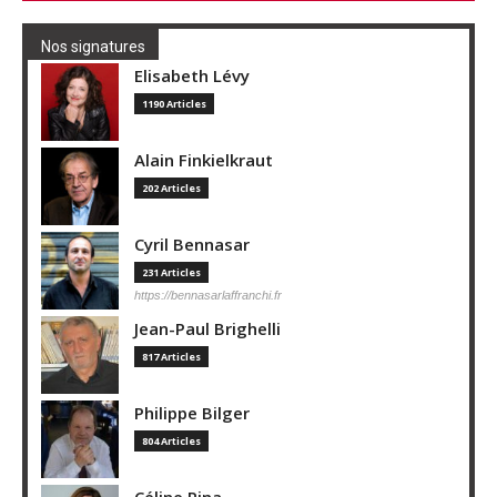
Nos signatures
Elisabeth Lévy
1190 Articles
Alain Finkielkraut
202 Articles
Cyril Bennasar
231 Articles
https://bennasarlaffranchi.fr
Jean-Paul Brighelli
817 Articles
Philippe Bilger
804 Articles