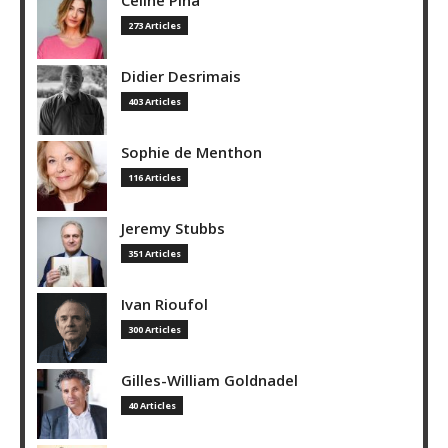
Céline Pina
273 Articles
Didier Desrimais
403 Articles
Sophie de Menthon
116 Articles
Jeremy Stubbs
351 Articles
Ivan Rioufol
300 Articles
Gilles-William Goldnadel
40 Articles