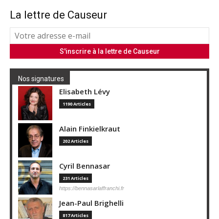
La lettre de Causeur
Nos signatures
Elisabeth Lévy
1190 Articles
Alain Finkielkraut
202 Articles
Cyril Bennasar
231 Articles
https://bennasarlaffranchi.fr
Jean-Paul Brighelli
817 Articles