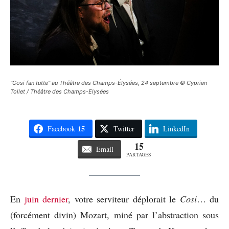
"Cosi fan tutte" au Théâtre des Champs-Élysées, 24 septembre © Cyprien
Tollet / Théâtre des Champs-Elysées
15
Facebook
Twitter
LinkedIn
15
Email
PARTAGES
En
juin dernier
, votre serviteur déplorait le
Cosi
… du
(forcément divin) Mozart, miné par l’abstraction sous