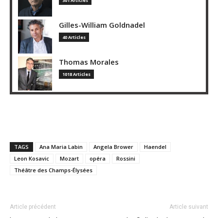
301 Articles
Gilles-William Goldnadel
40 Articles
Thomas Morales
1018 Articles
TAGS
Ana Maria Labin
Angela Brower
Haendel
Leon Kosavic
Mozart
opéra
Rossini
Théâtre des Champs-Élysées
Article précédent
Article suivant