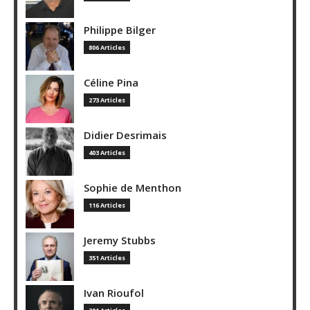
Philippe Bilger
806 Articles
Céline Pina
273 Articles
Didier Desrimais
403 Articles
Sophie de Menthon
116 Articles
Jeremy Stubbs
351 Articles
Ivan Rioufol