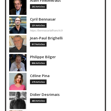
Alain Finkielkraut
202 Articles
Cyril Bennasar
231 Articles
https://bennasarlaffranchi.fr
Jean-Paul Brighelli
817 Articles
Philippe Bilger
806 Articles
Céline Pina
273 Articles
Didier Desrimais
403 Articles