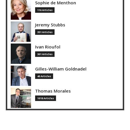
Sophie de Menthon
116 Articles
Jeremy Stubbs
351 Articles
Ivan Rioufol
301 Articles
Gilles-William Goldnadel
40 Articles
Thomas Morales
1018 Articles