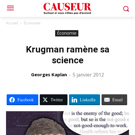
Accueil
Économie
Économie
Krugman ramène sa
science
Georges Kaplan
-
5 janvier 2012
Facebook
Twitter
LinkedIn
Email