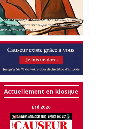
s ne laisserons pas semer la discorde entre les peuples
fiche de propagande soviétique de 1957 (détail, affiche
ète en fin d'article) D.R.
Actuellement en kiosque
Été 2026