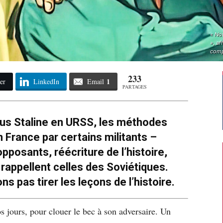
« Nou
», af
compl
233
1
er
LinkedIn
Email
PARTAGES
sous Staline en URSS, les méthodes
n France par certains militants –
pposants, réécriture de l’histoire,
 rappellent celles des Soviétiques.
 pas tirer les leçons de l’histoire.
s jours, pour clouer le bec à son adversaire. Un