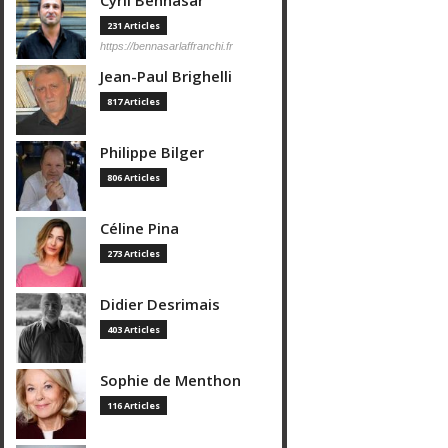
Cyril Bennasar
231 Articles
https://bennasarlaffranchi.fr
Jean-Paul Brighelli
817 Articles
Philippe Bilger
806 Articles
Céline Pina
273 Articles
Didier Desrimais
403 Articles
Sophie de Menthon
116 Articles