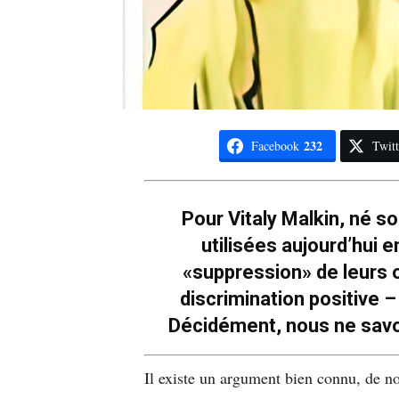
232
Facebook
Twitt
Pour Vitaly Malkin, né 
utilisées aujourd’hui e
«suppression» de leurs o
discrimination positive –
Décidément, nous ne savons
Il existe un argument bien connu, de no