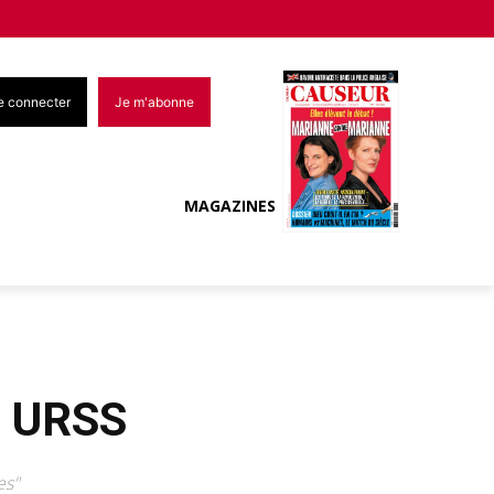
e connecter
Je m'abonne
MAGAZINES
n URSS
es"