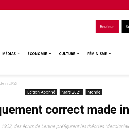
Boutique
S
MÉDIAS
ÉCONOMIE
CULTURE
FÉMINISME
de in URSS
Édition Abonné
Mars 2021
Monde
iquement correct made i
 1922, des écrits de Lénine préfigurent les théories "décolonial