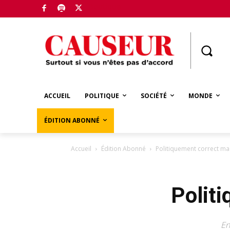
Boutique
ACCUEIL
POLITIQUE
SOCIÉTÉ
MONDE
ÉDITION ABONNÉ
Accueil
Édition Abonné
Politiquement correct ma
Polit
En