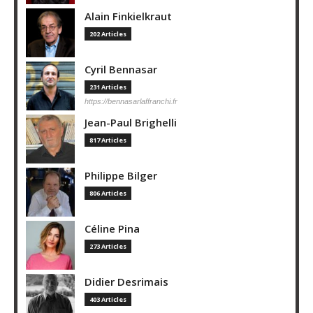
Alain Finkielkraut
202 Articles
Cyril Bennasar
231 Articles
https://bennasarlaffranchi.fr
Jean-Paul Brighelli
817 Articles
Philippe Bilger
806 Articles
Céline Pina
273 Articles
Didier Desrimais
403 Articles