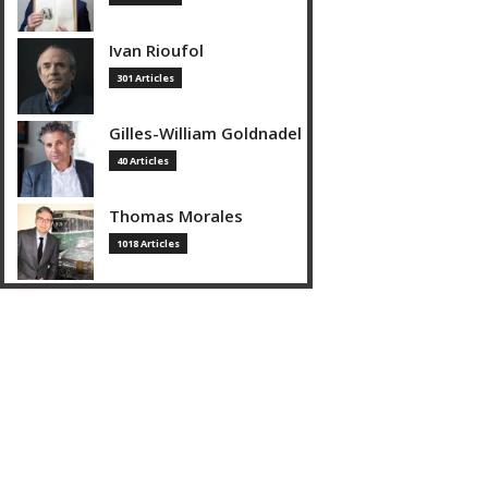
Ivan Rioufol
301 Articles
Gilles-William Goldnadel
40 Articles
Thomas Morales
1018 Articles