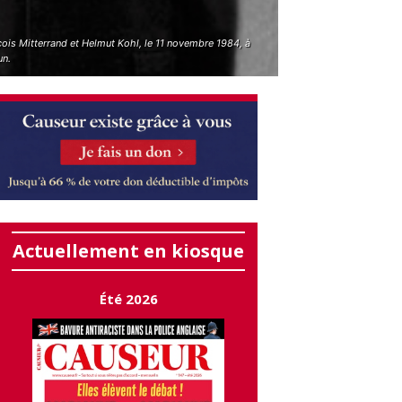
ois Mitterrand et Helmut Kohl, le 11 novembre 1984, à
un.
Actuellement en kiosque
Été 2026