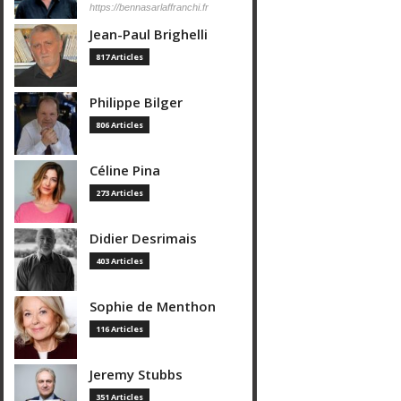
https://bennasarlaffranchi.fr
Jean-Paul Brighelli
817 Articles
Philippe Bilger
806 Articles
Céline Pina
273 Articles
Didier Desrimais
403 Articles
Sophie de Menthon
116 Articles
Jeremy Stubbs
351 Articles