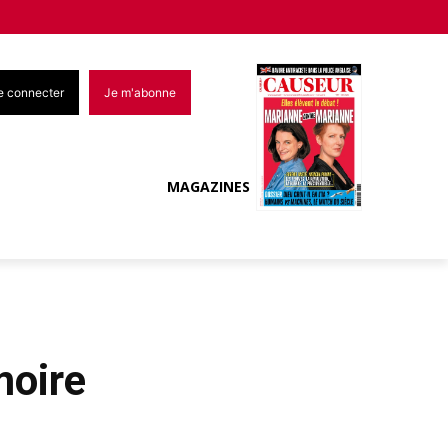
e connecter
Je m'abonne
MAGAZINES
moire