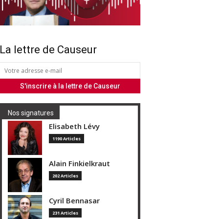
La lettre de Causeur
Nos signatures
Elisabeth Lévy
1190 Articles
Alain Finkielkraut
202 Articles
Cyril Bennasar
231 Articles