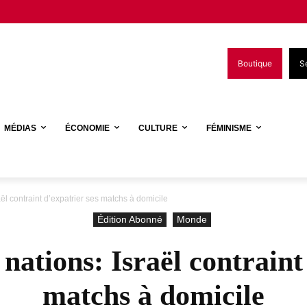
Boutique
S
MÉDIAS
ÉCONOMIE
CULTURE
FÉMINISME
aël contraint d’expatrier ses matchs à domicile
Édition Abonné
Monde
nations: Israël contraint
matchs à domicile