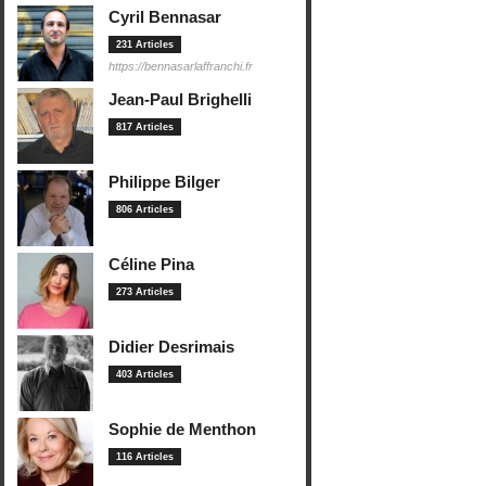
Cyril Bennasar
231 Articles
https://bennasarlaffranchi.fr
Jean-Paul Brighelli
817 Articles
Philippe Bilger
806 Articles
Céline Pina
273 Articles
Didier Desrimais
403 Articles
Sophie de Menthon
116 Articles