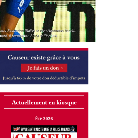
mo Raspadori (Italie) et Idan Nachmias (Israël),
pest, 9 septembre 2024 © IPA/SIPA
Actuellement en kiosque
Été 2026