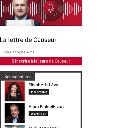
La lettre de Causeur
Nos signatures
Elisabeth Lévy
1190 Articles
Alain Finkielkraut
202 Articles