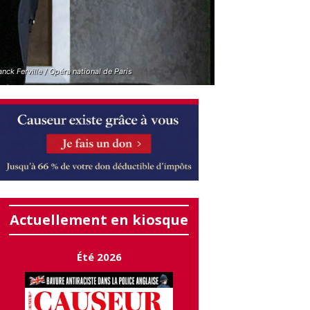
nck Ferville / Opéra national de Paris
Actuellement en kiosque
Été 2026