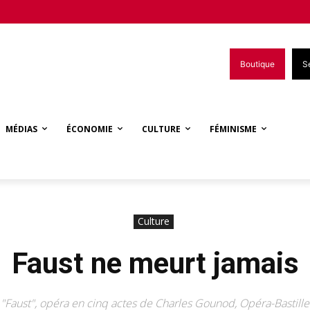
Boutique
S
MÉDIAS
ÉCONOMIE
CULTURE
FÉMINISME
Culture
Faust ne meurt jamais
"Faust", opéra en cinq actes de Charles Gounod, Opéra-Bastille