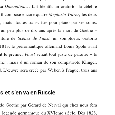
 sa
Damnation
… fait bientôt un oratorio, la célèbre
 il compose encore quatre
Mephisto Valzer
, les deux
 mais toutes transcrites pour piano par ses soins.
 un peu plus de dix ans après la mort de Goethe –
riture de
Scènes de Faust,
un somptueux oratorio
1813, le préromantique allemand Louis Spohr avait
nt le premier
Faust
venait tout juste de paraître – le
ume), mais d’un roman de son compatriote Klinger,
d. L’œuvre sera créée par Weber, à Prague, trois ans
s et s’en va en Russie
e de Goethe par Gérard de Nerval qui chez nous fera
ille légende germanique du XVIème siècle. Dès 1828,