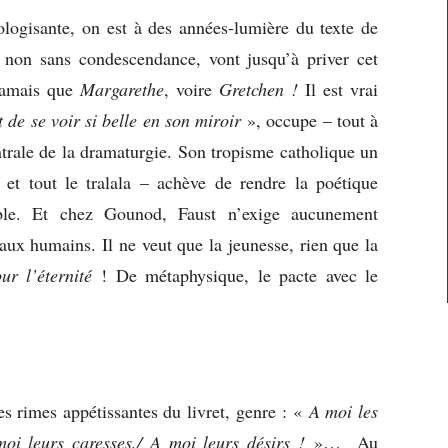
hologisante, on est à des années-lumière du texte de
non sans condescendance, vont jusqu’à priver cet
 jamais que
Margarethe
, voire
Gretchen !
Il est vrai
it de se voir si belle en son miroir
», occupe – tout à
ntrale de la dramaturgie. Son tropisme catholique un
et tout le tralala – achève de rendre la poétique
ble. Et chez Gounod, Faust n’exige aucunement
 aux humains. Il ne veut que la jeunesse, rien que la
ur l’éternité
! De métaphysique, le pacte avec le
es rimes appétissantes du livret, genre : «
A moi les
moi leurs caresses,/ A moi leurs désirs !
»… Au