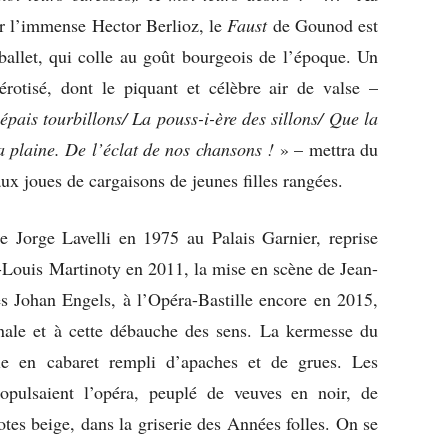
ar l’immense Hector Berlioz, le
Faust
de Gounod est
ballet, qui colle au goût bourgeois de l’époque. Un
 érotisé, dont le piquant et célèbre air de valse –
 épais tourbillons/ La pouss-i-ère des sillons/ Que la
la plaine. De l’éclat de nos chansons !
» – mettra du
 aux joues de cargaisons de jeunes filles rangées.
de Jorge Lavelli en 1975 au Palais Garnier, reprise
n-Louis Martinoty en 2011, la mise en scène de Jean-
s Johan Engels, à l’Opéra-Bastille encore en 2015,
dinale et à cette débauche des sens. La kermesse du
le en cabaret rempli d’apaches et de grues. Les
opulsaient l’opéra, peuplé de veuves en noir, de
tes beige, dans la griserie des Années folles. On se