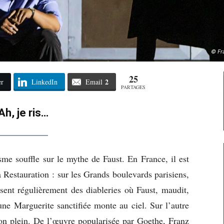
© Fra
25
2
er
LinkedIn
Email
PARTAGES
Ah, je ris…
me souffle sur le mythe de Faust. En France, il est
a Restauration : sur les Grands boulevards parisiens,
sent régulièrement des diableries où Faust, maudit,
une Marguerite sanctifiée monte au ciel. Sur l’autre
son plein. De l’œuvre popularisée par Goethe, Franz