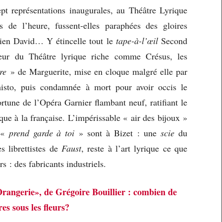
ept représentations inaugurales, au Théâtre Lyrique
s de l’heure, fussent-elles paraphées des gloires
cien David… Y étincelle tout le
tape-à-l’œil
Second
teur du Théâtre lyrique riche comme Crésus, les
ure
» de Marguerite, mise en cloque malgré elle par
isto, puis condamnée à mort pour avoir occis le
rtune de l’Opéra Garnier flambant neuf, ratifiant le
que à la française. L’impérissable « air des bijoux »
 «
prend garde à toi
» sont à Bizet : une
scie
du
s librettistes de
Faust
, reste à l’art lyrique ce que
 : des fabricants industriels.
rangerie», de Grégoire Bouillier : combien de
es sous les fleurs?