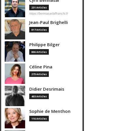
Cyril Bennasar
231 Articles
https://bennasarlaffranchi.fr
Jean-Paul Brighelli
817 Articles
Philippe Bilger
806 Articles
Céline Pina
273 Articles
Didier Desrimais
403 Articles
Sophie de Menthon
116 Articles