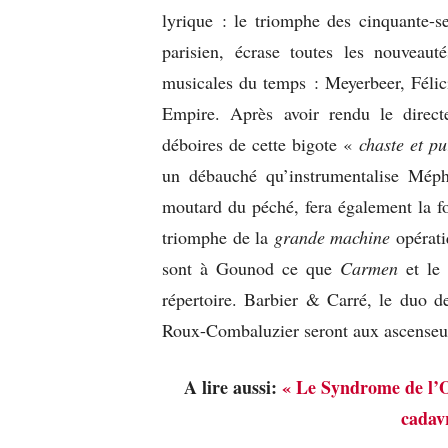
lyrique : le triomphe des cinquante-s
parisien, écrase toutes les nouveauté
musicales du temps : Meyerbeer, Féli
Empire. Après avoir rendu le direc
déboires de cette bigote «
chaste et p
un débauché qu’instrumentalise Méph
moutard du péché, fera également la fo
triomphe de la
grande machine
opérati
sont à Gounod ce que
Carmen
et le
répertoire. Barbier & Carré, le duo de
Roux-Combaluzier seront aux ascenseurs
A lire aussi:
« Le Syndrome de l’O
cadavr