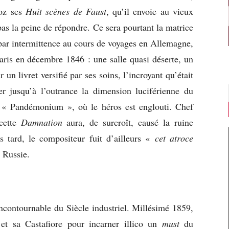
ioz ses
Huit scènes de Faust
, qu’il envoie au vieux
as la peine de répondre. Ce sera pourtant la matrice
ar intermittence au cours de voyages en Allemagne,
aris en décembre 1846 : une salle quasi déserte, un
 un livret versifié par ses soins, l’incroyant qu’était
er jusqu’à l’outrance la dimension luciférienne du
 « Pandémonium », où le héros est englouti. Chef
 cette
Damnation
aura, de surcroît, causé la ruine
s tard, le compositeur fuit d’ailleurs «
cet atroce
e Russie.
ncontournable du Siècle industriel. Millésimé 1859,
t sa Castafiore pour incarner illico un
must
du