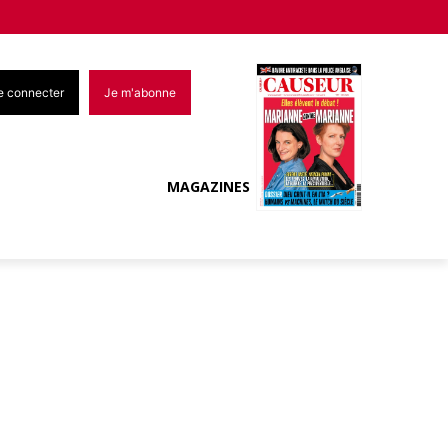
e connecter
Je m'abonne
MAGAZINES