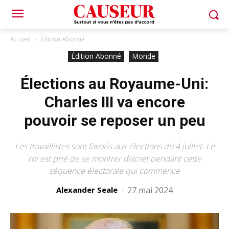
Accueil
Édition Abonné
Édition Abonné
Monde
Élections au Royaume-Uni:
Charles III va encore
pouvoir se reposer un peu
Les travaillistes sont favoris aux élections du 4 juillet. Le
roi est prié de se montrer discret pendant cette
séquence électorale qui commence
Alexander Seale
-
27 mai 2024