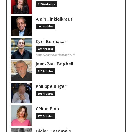
1190 Articles
Alain Finkielkraut
202 Articles
Cyril Bennasar
231 Articles
https://bennasarlaffranchi.fr
Jean-Paul Brighelli
817 Articles
Philippe Bilger
805 Articles
Céline Pina
273 Articles
Didier Desrimais