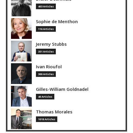
403 Articles
Sophie de Menthon
116 Articles
Jeremy Stubbs
351 Articles
Ivan Rioufol
300 Articles
Gilles-William Goldnadel
40 Articles
Thomas Morales
1018 Articles