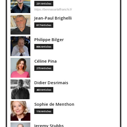
231 Articles
https://bennasarlaffranchi.fr
Jean-Paul Brighelli
817 Articles
Philippe Bilger
806 Articles
Céline Pina
273 Articles
Didier Desrimais
403 Articles
Sophie de Menthon
116 Articles
Jeremy Stubbs