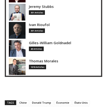
Jeremy Stubbs
351 Articles
Ivan Rioufol
301 Articles
Gilles-William Goldnadel
40 Articles
Thomas Morales
1018 Articles
TAGS
Chine
Donald Trump
Économie
États-Unis