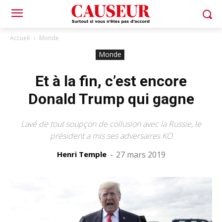
Accueil
Monde
Monde
Et à la fin, c’est encore
Donald Trump qui gagne
Lavé de tout soupçon de collusion avec la Russie, le
président a mis ses adversaires KO
Henri Temple
-
27 mars 2019