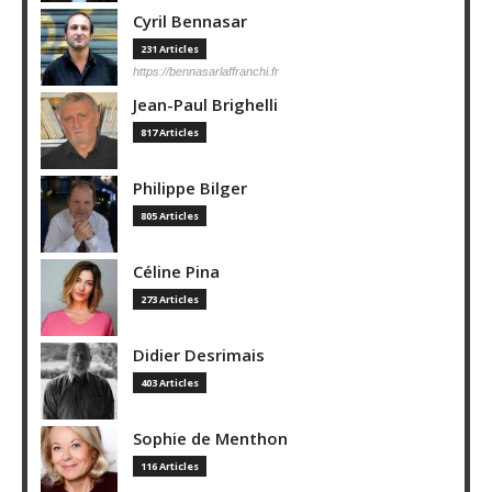
Cyril Bennasar
231 Articles
https://bennasarlaffranchi.fr
Jean-Paul Brighelli
817 Articles
Philippe Bilger
805 Articles
Céline Pina
273 Articles
Didier Desrimais
403 Articles
Sophie de Menthon
116 Articles