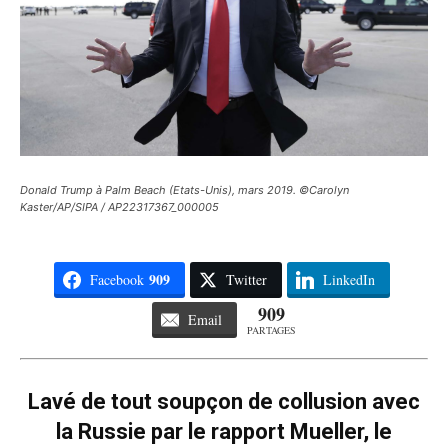
Donald Trump à Palm Beach (Etats-Unis), mars 2019. ©Carolyn
Kaster/AP/SIPA / AP22317367_000005
909
Facebook
Twitter
LinkedIn
909
Email
PARTAGES
Lavé de tout soupçon de collusion avec
la Russie par le rapport Mueller, le