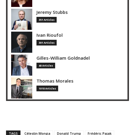
Jeremy Stubbs
351 Articles
Ivan Rioufol
301 Articles
Gilles-William Goldnadel
40 Articles
Thomas Morales
1018 Articles
TAGS
Célestin Monga
Donald Trump
Frédéric Pajak