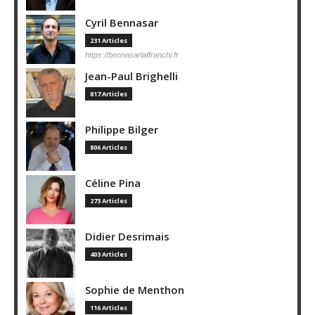
Cyril Bennasar
231 Articles
https://bennasarlaffranchi.fr
Jean-Paul Brighelli
817 Articles
Philippe Bilger
806 Articles
Céline Pina
273 Articles
Didier Desrimais
403 Articles
Sophie de Menthon
116 Articles