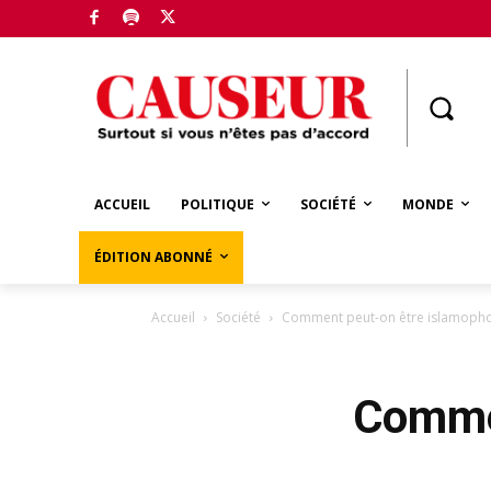
Boutique
ACCUEIL
POLITIQUE
SOCIÉTÉ
MONDE
ÉDITION ABONNÉ
Accueil
Société
Comment peut-on être islamoph
Commen