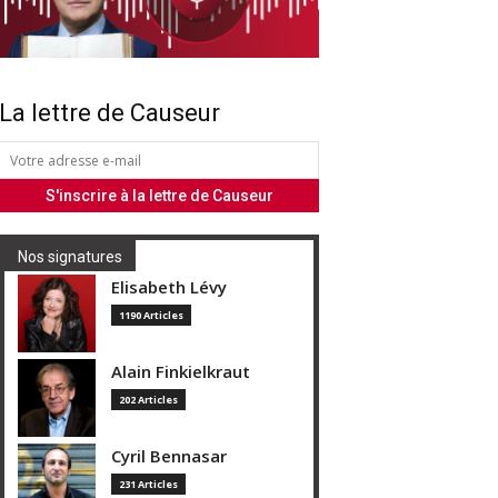
La lettre de Causeur
Nos signatures
Elisabeth Lévy
1190 Articles
Alain Finkielkraut
202 Articles
Cyril Bennasar
231 Articles