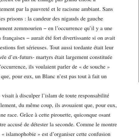
ntement par la pauvreté et le racisme ambiant. Sans
es prisons : la candeur des nigauds de gauche
gument zemmourien − en l’occurrence qu’il y a une
rançaises − aurait été fort divertissante si on avait
estions fort sérieuses. Tout aussi tordante était leur
vée d’ex-futurs- martyrs était largement constituée
occurrence, ils voulaient parler de « de souche »
que, pour eux, un Blanc n’est pas tout à fait un
e visait à disculper l’islam de toute responsabilité
ulement, du même coup, ils avouaient que, pour eux,
ne race. Grâce à cette pirouette, quiconque osant
-être accusé de détester la seconde. Comme le montre
e « islamophobie » est d’organiser cette confusion