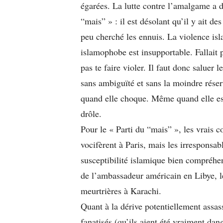
égarées. La lutte contre l’amalgame a d
“mais” » : il est désolant qu’il y ait d
peu cherché les ennuis. La violence isla
islamophobe est insupportable. Fallait p
pas te faire violer. Il faut donc saluer
sans ambiguïté et sans la moindre rése
quand elle choque. Même quand elle es
drôle.
Pour le « Parti du “mais” », les vrais 
vocifèrent à Paris, mais les irresponsab
susceptibilité islamique bien compréhen
de l’ambassadeur américain en Libye, l
meurtrières à Karachi.
Quant à la dérive potentiellement assas
fanatisés (qu’ils aient été vraiment da