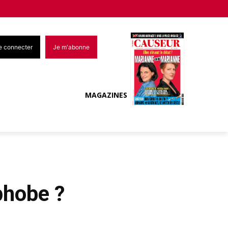
e connecter
Je m'abonne
MAGAZINES
phobe ?