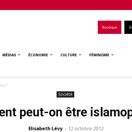
Boutique
S
MÉDIAS
ÉCONOMIE
CULTURE
FÉMINISME
obe ?
Société
t peut-on être islamo
Elisabeth Lévy
-
12 octobre 2012