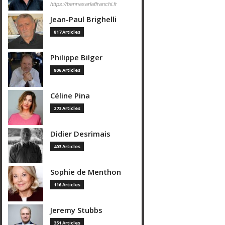
https://bennasarlaffranchi.fr
Jean-Paul Brighelli
817 Articles
Philippe Bilger
806 Articles
Céline Pina
273 Articles
Didier Desrimais
403 Articles
Sophie de Menthon
116 Articles
Jeremy Stubbs
351 Articles