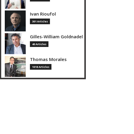
Ivan Rioufol
301 Articles
Gilles-William Goldnadel
40 Articles
Thomas Morales
1018 Articles