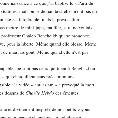
onné naissance à ce que j’ai baptisé le « Parti du
es victimes, mais on se demande si elles n’ont pas un
miste est intolérable, mais la provocation
as mettre de mini-jupe, ma fille, si tu ne voulais
 le professeur Ghaleb Bencheikh qui se prononce,
rve, pour la liberté. Même quand elle blesse. Même
t de mauvais goût. Même quand elle n’est pas
coupables ne sont pas ceux qui tuent à Benghazi ou
les qui chatouillent sans précaution une
sible : la vidéo « anti-islam » a provoqué la mort
es dessins de
Charlie Hebdo
des émeutes
sine et divinement inspirée de nos petits voyous
ngereux ou pas ne change pas grand-chose à