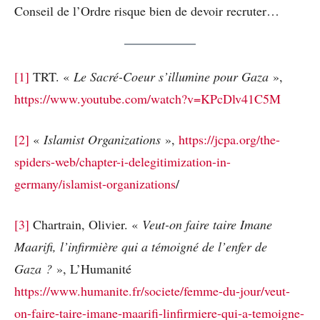
Conseil de l’Ordre risque bien de devoir recruter…
[1]
TRT. «
Le Sacré-Coeur s’illumine pour Gaza
»,
https://www.youtube.com/watch?v=KPcDlv41C5M
[2]
«
Islamist Organizations
»,
https://jcpa.org/the-
spiders-web/chapter-i-delegitimization-in-
germany/islamist-organizations
/
[3]
Chartrain, Olivier. «
Veut-on faire taire Imane
Maarifi, l’infirmière qui a témoigné de l’enfer de
Gaza ?
», L’Humanité
https://www.humanite.fr/societe/femme-du-jour/veut-
on-faire-taire-imane-maarifi-linfirmiere-qui-a-temoigne-