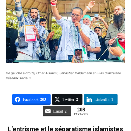
De gauche à droite, Omar Alsoumi, Sébastien Wildemann et Élias d’Imzalène.
Réseaux sociaux.
203
2
1
Facebook
Twitter
LinkedIn
208
2
Email
PARTAGES
L’entrisme et le séparatisme islamistes