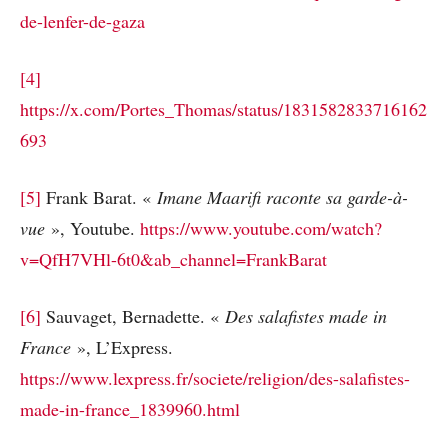
de-lenfer-de-gaza
[4]
https://x.com/Portes_Thomas/status/1831582833716162
693
[5]
Frank Barat. «
Imane Maarifi raconte sa garde-à-
vue
», Youtube.
https://www.youtube.com/watch?
v=QfH7VHl-6t0&ab_channel=FrankBarat
[6]
Sauvaget, Bernadette. «
Des salafistes made in
France
», L’Express.
https://www.lexpress.fr/societe/religion/des-salafistes-
made-in-france_1839960.html