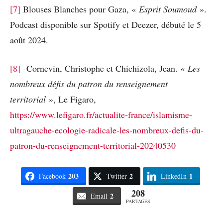
[7]
Blouses Blanches pour Gaza, «
Esprit Soumoud
».
Podcast disponible sur Spotify et Deezer, débuté le 5
août 2024.
[8]
Cornevin, Christophe et Chichizola, Jean. «
Les
nombreux défis du patron du renseignement
territorial
», Le Figaro,
https://www.lefigaro.fr/actualite-france/islamisme-
ultragauche-ecologie-radicale-les-nombreux-defis-du-
patron-du-renseignement-territorial-20240530
203
2
1
Facebook
Twitter
LinkedIn
208
2
Email
PARTAGES