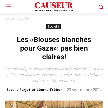
Accueil
Société
Société
Les «Blouses blanches
pour Gaza»: pas bien
claires!
Le collectif jure seulement vouloir défendre les Gazaouis
et les humanitaires en zone de guerre, mais il a de bien
curieuses fréquentations
Estelle Farjot et Léonie Trébor
-
23 septembre 2024