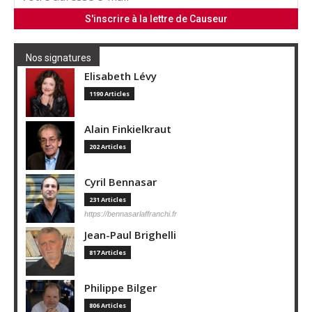
Nos signatures
Elisabeth Lévy
1190 Articles
Alain Finkielkraut
202 Articles
Cyril Bennasar
231 Articles
https://bennasarlaffranchi.fr
Jean-Paul Brighelli
817 Articles
Philippe Bilger
806 Articles