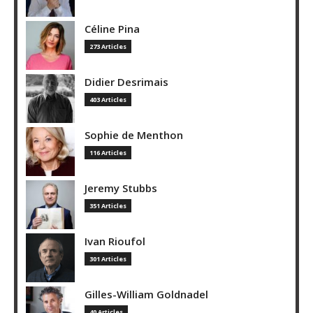
Céline Pina
273 Articles
Didier Desrimais
403 Articles
Sophie de Menthon
116 Articles
Jeremy Stubbs
351 Articles
Ivan Rioufol
301 Articles
Gilles-William Goldnadel
40 Articles