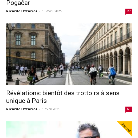
Pogačar
Ricardo Uztarroz
-
10 avril 2025
27
Révélations: bientôt des trottoirs à sens
unique à Paris
Ricardo Uztarroz
-
1 avril 2025
63
Abonné