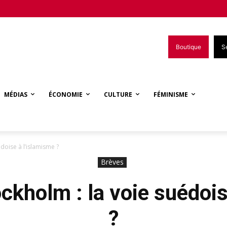
Boutique
S
MÉDIAS
ÉCONOMIE
CULTURE
FÉMINISME
édoise à l’islamisme ?
Brèves
ockholm : la voie suédois
?