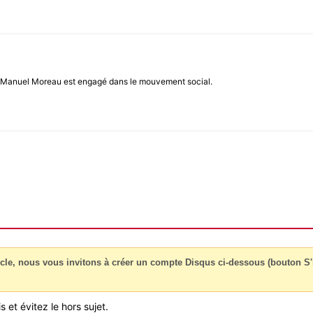
e, Manuel Moreau est engagé dans le mouvement social.
cle, nous vous invitons à créer un compte Disqus ci-dessous (bouton S'i
 et évitez le hors sujet.