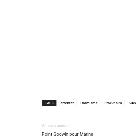
TAGS
attentat
Islamisme
Stockholm
Suè
Article précédent
Point Godwin pour Marine