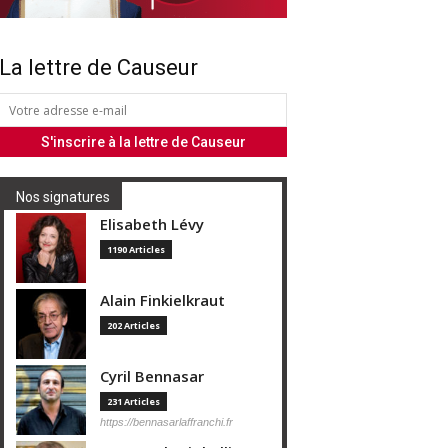
La lettre de Causeur
Nos signatures
Elisabeth Lévy
1190 Articles
Alain Finkielkraut
202 Articles
Cyril Bennasar
231 Articles
https://bennasarlaffranchi.fr