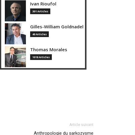
Ivan Rioufol
301 Articles
Gilles-William Goldnadel
40 Articles
Thomas Morales
1018 Articles
Article suivant
Anthropologie du sarkozysme