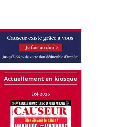
Actuellement en kiosque
Été 2026