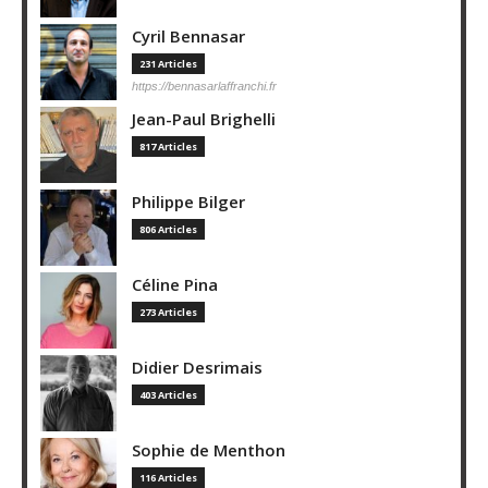
Cyril Bennasar
231 Articles
https://bennasarlaffranchi.fr
Jean-Paul Brighelli
817 Articles
Philippe Bilger
806 Articles
Céline Pina
273 Articles
Didier Desrimais
403 Articles
Sophie de Menthon
116 Articles