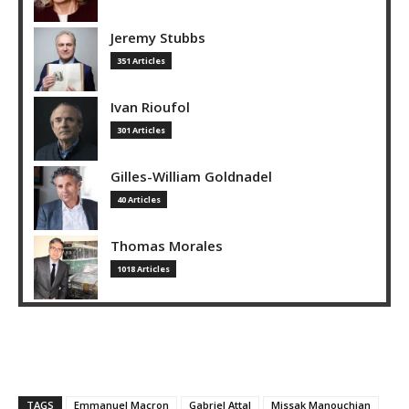
Jeremy Stubbs
351 Articles
Ivan Rioufol
301 Articles
Gilles-William Goldnadel
40 Articles
Thomas Morales
1018 Articles
TAGS
Emmanuel Macron
Gabriel Attal
Missak Manouchian