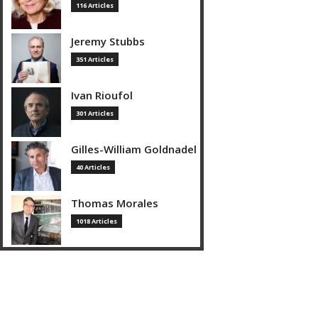
116 Articles
Jeremy Stubbs
351 Articles
Ivan Rioufol
301 Articles
Gilles-William Goldnadel
40 Articles
Thomas Morales
1018 Articles