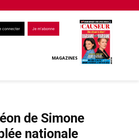
e connecter
Je m'abonne
MAGAZINES
théon de Simone
blée nationale