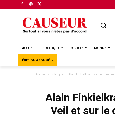
Boutique
ACCUEIL
POLITIQUE
SOCIÉTÉ
MONDE
ÉDITION ABONNÉ
Accueil
Politique
Alain Finkielkraut sur l’entrée 
Alain Finkielk
Veil et sur l