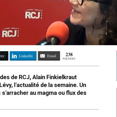
238
ter
LinkedIn
Email
PARTAGES
es de RCJ, Alain Finkielkraut
évy, l’actualité de la semaine. Un
 « s’arracher au magma ou flux des