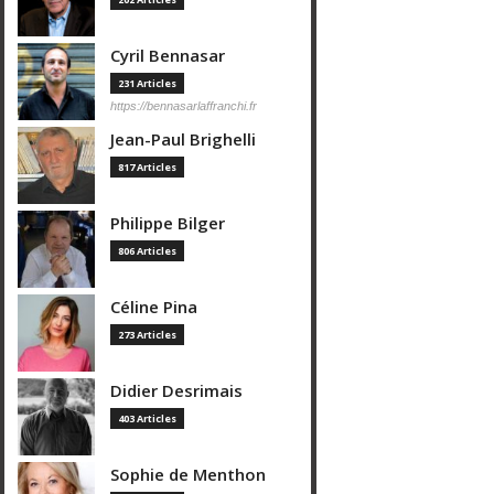
Cyril Bennasar
231 Articles
https://bennasarlaffranchi.fr
Jean-Paul Brighelli
817 Articles
Philippe Bilger
806 Articles
Céline Pina
273 Articles
Didier Desrimais
403 Articles
Sophie de Menthon