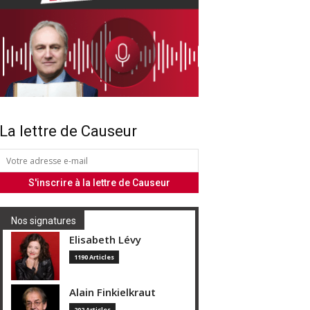
La lettre de Causeur
Nos signatures
Elisabeth Lévy
1190 Articles
Alain Finkielkraut
202 Articles