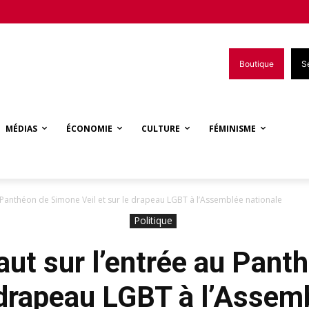
Boutique
S
MÉDIAS
ÉCONOMIE
CULTURE
FÉMINISME
au Panthéon de Simone Veil et sur le drapeau LGBT à l’Assemblée nationale
Politique
raut sur l’entrée au Pan
e drapeau LGBT à l’Assem