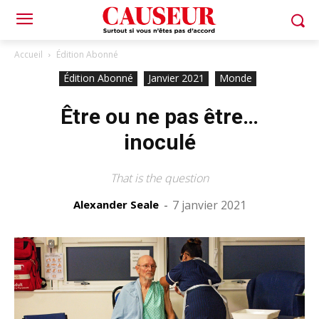
Accueil
Édition Abonné
Édition Abonné
Janvier 2021
Monde
Être ou ne pas être…
inoculé
That is the question
Alexander Seale
-
7 janvier 2021