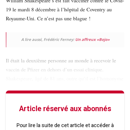
William Shakespeare s’est fait vacciner contre le Covid-
19 le mardi 8 décembre à l’hôpital de Coventry au
Royaume-Uni. Ce n’est pas une blague !
A lire aussi, Frédéric Ferney:
Un affreux «Bojo»
Il était la
deuxième personne au monde à recevoir le
vaccin de Pfizer en dehors d’un essai clinique.
Shakespeare, âgé de 81 ans, outre qu’il est l’homonyme
Article réservé aux abonnés
Pour lire la suite de cet article et accéder à