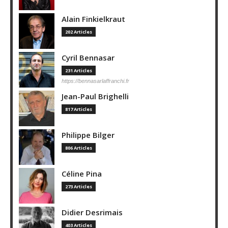
Alain Finkielkraut
202 Articles
Cyril Bennasar
231 Articles
https://bennasarlaffranchi.fr
Jean-Paul Brighelli
817 Articles
Philippe Bilger
806 Articles
Céline Pina
273 Articles
Didier Desrimais
403 Articles