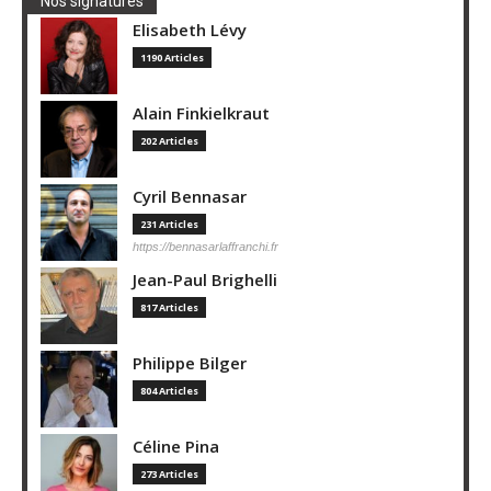
Nos signatures
Elisabeth Lévy
1190 Articles
Alain Finkielkraut
202 Articles
Cyril Bennasar
231 Articles
https://bennasarlaffranchi.fr
Jean-Paul Brighelli
817 Articles
Philippe Bilger
804 Articles
Céline Pina
273 Articles