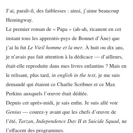
J’ai, paraît-il, des faiblesses : ainsi, j’aime beaucoup
Hemingway.
Le premier roman de « Papa » (ah-ah, ricanent en cet
instant tous les apprentis-psys de Bonnet d’Âne) que
j’ai lu fut
Le Vieil homme et la mer
. À huit ou dix ans,
je n’avais pas fait attention à la dédicace — d’ailleurs,
était-elle reproduite dans mes livres enfantins ? Mais en
le relisant, plus tard,
in english in the text
, je me suis
demandé qui étaient ce Charlie Scribner et ce Max
Perkins auxquels l’œuvre était dédiée.
Depuis cet après-midi, je sais enfin. Je suis allé voir
Genius
— courez-y avant que les chefs d’œuvre de
l’été,
Tarzan
,
Independence Day II
et
Suicide Squad
, ne
l’effacent des programmes.