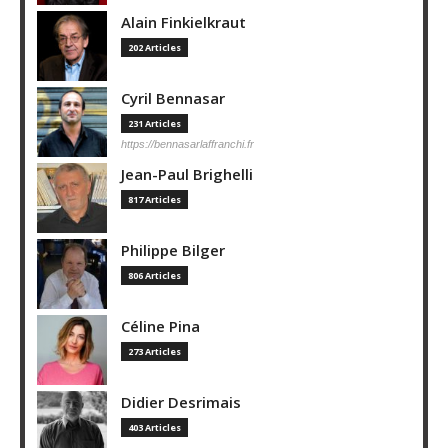
Alain Finkielkraut
202 Articles
Cyril Bennasar
231 Articles
https://bennasarlaffranchi.fr
Jean-Paul Brighelli
817 Articles
Philippe Bilger
806 Articles
Céline Pina
273 Articles
Didier Desrimais
403 Articles