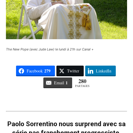
The New Pope (avec Jude Law) le lundi à 21h sur Canal +
279
Facebook
Twitter
LinkedIn
280
1
Email
PARTAGES
Paolo Sorrentino nous surprend avec sa
série pas franchement progressiste,