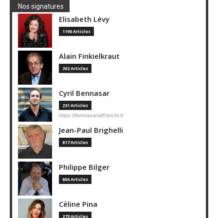
Nos signatures
Elisabeth Lévy
1190 Articles
Alain Finkielkraut
202 Articles
Cyril Bennasar
231 Articles
https://bennasarlaffranchi.fr
Jean-Paul Brighelli
817 Articles
Philippe Bilger
806 Articles
Céline Pina
273 Articles