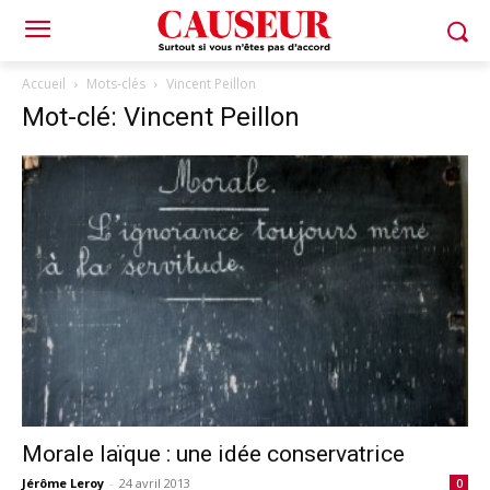
Accueil
Mots-clés
Vincent Peillon
Mot-clé: Vincent Peillon
Morale laïque : une idée conservatrice
Jérôme Leroy
-
24 avril 2013
0