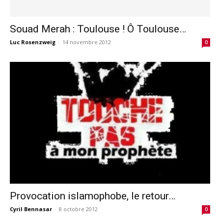
Souad Merah : Toulouse ! Ô Toulouse…
Luc Rosenzweig
-
14 novembre 2012
0
Provocation islamophobe, le retour…
Cyril Bennasar
-
8 octobre 2012
0