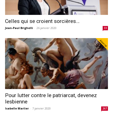
Celles qui se croient sorcières…
Jean-Paul Brighelli
-
26 janvier 2020
33
Abonné
Pour lutter contre le patriarcat, devenez
lesbienne
Isabelle Marlier
-
7 janvier 2020
267