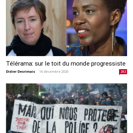
Télérama: sur le toit du monde progressiste
Didier Desrimais
-
16 décembre 2020
282