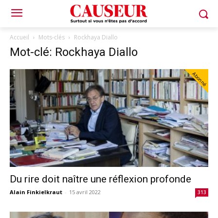
Accueil
Mots-clés
Rockhaya Diallo
Mot-clé: Rockhaya Diallo
Abonné
Du rire doit naître une réflexion profonde
Alain Finkielkraut
-
15 avril 2022
313